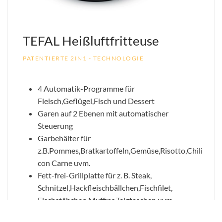
TEFAL Heißluftfritteuse
PATENTIERTE 2IN1 - TECHNOLOGIE
4 Automatik-Programme für
Fleisch,Geflügel,Fisch und Dessert
Garen auf 2 Ebenen mit automatischer
Steuerung
Garbehälter für
z.B.Pommes,Bratkartoffeln,Gemüse,Risotto,Chili
con Carne uvm.
Fett-frei-Grillplatte für z. B. Steak,
Schnitzel,Hackfleischbällchen,Fischfilet,
Fischstäbchen,Muffins,Teigtaschen uvm.
Heißluft-Zirkulation: schonendes Garen bei ca.